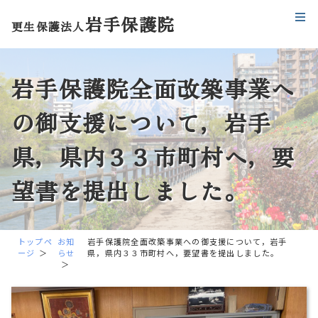
岩手保護院
更生保護法人
岩手保護院全面改築事業へ
の御支援について，岩手
県，県内３３市町村へ，要
望書を提出しました。
トップペ
お知
岩手保護院全面改築事業への御支援について，岩手
ージ
らせ
県，県内３３市町村へ，要望書を提出しました。